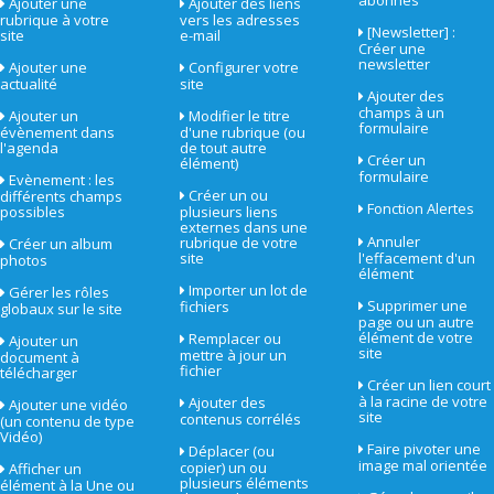
Ajouter une
Ajouter des liens
rubrique à votre
vers les adresses
[Newsletter] :
site
e-mail
Créer une
newsletter
Ajouter une
Configurer votre
actualité
site
Ajouter des
champs à un
Ajouter un
Modifier le titre
formulaire
évènement dans
d'une rubrique (ou
l'agenda
de tout autre
Créer un
élément)
formulaire
Evènement : les
Créer un ou
différents champs
Fonction Alertes
possibles
plusieurs liens
externes dans une
Annuler
rubrique de votre
Créer un album
site
l'effacement d'un
photos
élément
Importer un lot de
Gérer les rôles
Supprimer une
fichiers
globaux sur le site
page ou un autre
élément de votre
Remplacer ou
Ajouter un
site
mettre à jour un
document à
fichier
télécharger
Créer un lien court
à la racine de votre
Ajouter des
Ajouter une vidéo
site
contenus corrélés
(un contenu de type
Vidéo)
Faire pivoter une
Déplacer (ou
image mal orientée
copier) un ou
Afficher un
plusieurs éléments
élément à la Une ou