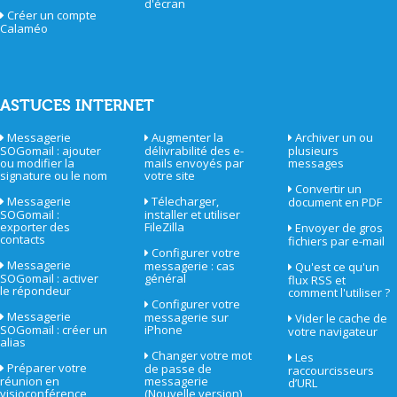
d'écran
Créer un compte
Calaméo
ASTUCES INTERNET
Messagerie
Augmenter la
Archiver un ou
SOGomail : ajouter
délivrabilité des e-
plusieurs
ou modifier la
mails envoyés par
messages
signature ou le nom
votre site
Convertir un
Messagerie
Télecharger,
document en PDF
SOGomail :
installer et utiliser
exporter des
FileZilla
Envoyer de gros
contacts
fichiers par e-mail
Configurer votre
Messagerie
messagerie : cas
Qu'est ce qu'un
SOGomail : activer
général
flux RSS et
le répondeur
comment l'utiliser ?
Configurer votre
Messagerie
messagerie sur
Vider le cache de
SOGomail : créer un
iPhone
votre navigateur
alias
Changer votre mot
Les
Préparer votre
de passe de
raccourcisseurs
réunion en
messagerie
d’URL
visioconférence
(Nouvelle version)