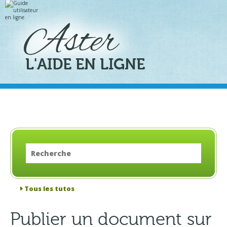
Aller
Outils
au
personnels
contenu.
|
Aller
à
la
navigation
L'AIDE EN LIGNE
Tous les tutos
Publier un document sur