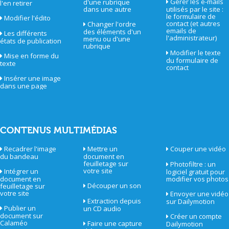
Gérer les e-mails
d'une rubrique
l'en retirer
dans une autre
utilisés par le site :
le formulaire de
Modifier l'édito
contact (et autres
Changer l'ordre
emails de
des éléments d'un
Les différents
l'administrateur)
menu ou d'une
états de publication
rubrique
Modifier le texte
Mise en forme du
du formulaire de
texte
contact
Insérer une image
dans une page
CONTENUS MULTIMÉDIAS
Recadrer l'image
Mettre un
Couper une vidéo
du bandeau
document en
feuilletage sur
Photofiltre : un
votre site
Intégrer un
logiciel gratuit pour
document en
modifier vos photos
Découper un son
feuilletage sur
votre site
Envoyer une vidéo
Extraction depuis
sur Dailymotion
Publier un
un CD audio
document sur
Créer un compte
Calaméo
Faire une capture
Dailymotion