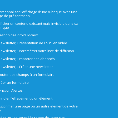
ersonnaliser l'affichage d'une rubrique avec une
ge de présentation
fficher un contenu existant mais invisible dans sa
brique
estion des droits locaux
Newsletter] Présentation de l'outil en vidéo
Newsletter] : Paramétrer votre liste de diffusion
Newsletter] : Importer des abonnés
Newsletter] : Créer une newsletter
jouter des champs à un formulaire
réer un formulaire
onction Alertes
nnuler l'effacement d'un élément
upprimer une page ou un autre élément de votre
e
réer un lien court à la racine de votre site