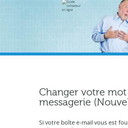
Aller
Outils
au
personnels
contenu.
|
Aller
à
la
navigation
Changer votre mot
messagerie (Nouvel
Si votre boîte e-mail vous est fo