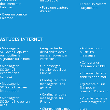
Publier un
un CD audio
document sur
Créer un compte
Calaméo
Faire une capture
Dailymotion
d'écran
Créer un compte
Calaméo
ASTUCES INTERNET
Messagerie
Augmenter la
Archiver un ou
SOGomail : ajouter
délivrabilité des e-
plusieurs
ou modifier la
mails envoyés par
messages
signature ou le nom
votre site
Convertir un
Messagerie
Télecharger,
document en PDF
SOGomail :
installer et utiliser
exporter des
FileZilla
Envoyer de gros
contacts
fichiers par e-mail
Configurer votre
Messagerie
messagerie : cas
Qu'est ce qu'un
SOGomail : activer
général
flux RSS et
le répondeur
comment l'utiliser ?
Configurer votre
Messagerie
messagerie sur
Vider le cache de
SOGomail : créer un
iPhone
votre navigateur
alias
Changer votre mot
Les