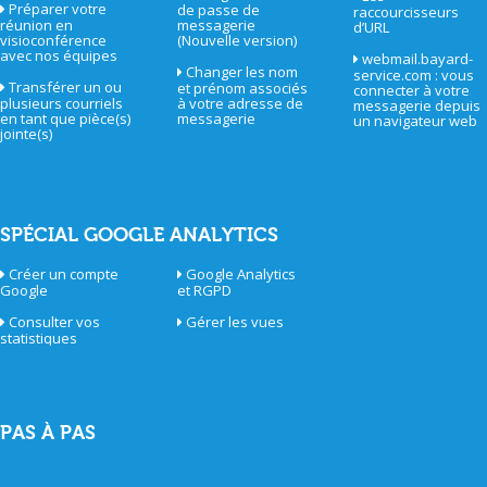
Préparer votre
de passe de
raccourcisseurs
réunion en
messagerie
d’URL
visioconférence
(Nouvelle version)
avec nos équipes
webmail.bayard-
Changer les nom
service.com : vous
Transférer un ou
et prénom associés
connecter à votre
plusieurs courriels
à votre adresse de
messagerie depuis
en tant que pièce(s)
messagerie
un navigateur web
jointe(s)
SPÉCIAL GOOGLE ANALYTICS
Créer un compte
Google Analytics
Google
et RGPD
Consulter vos
Gérer les vues
statistiques
PAS À PAS