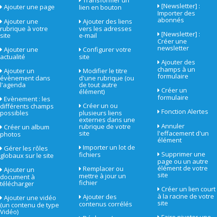
Transformer un
[Newsletter] :
Ajouter une page
lien en bouton
Importer des
abonnés
Ajouter une
Ajouter des liens
rubrique à votre
vers les adresses
[Newsletter] :
site
e-mail
Créer une
newsletter
Ajouter une
Configurer votre
actualité
site
Ajouter des
champs à un
Ajouter un
Modifier le titre
formulaire
évènement dans
d'une rubrique (ou
l'agenda
de tout autre
Créer un
élément)
formulaire
Evènement : les
Créer un ou
différents champs
Fonction Alertes
possibles
plusieurs liens
externes dans une
Annuler
rubrique de votre
Créer un album
site
l'effacement d'un
photos
élément
Importer un lot de
Gérer les rôles
Supprimer une
fichiers
globaux sur le site
page ou un autre
élément de votre
Remplacer ou
Ajouter un
site
mettre à jour un
document à
fichier
télécharger
Créer un lien court
à la racine de votre
Ajouter des
Ajouter une vidéo
site
contenus corrélés
(un contenu de type
Vidéo)