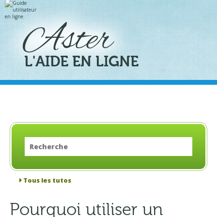
Aller
Outils
au
personnels
contenu.
|
Aller
à
la
navigation
L'AIDE EN LIGNE
Tous les tutos
Pourquoi utiliser un