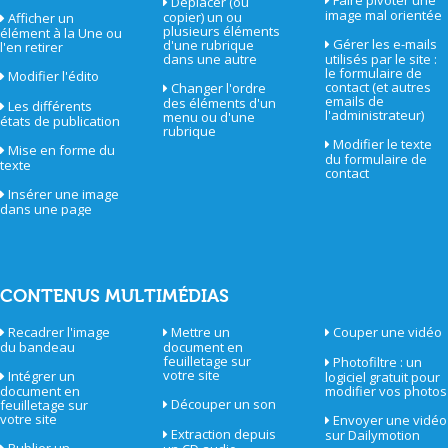
Faire pivoter une
Déplacer (ou
image mal orientée
copier) un ou
Afficher un
plusieurs éléments
élément à la Une ou
Gérer les e-mails
d'une rubrique
l'en retirer
dans une autre
utilisés par le site :
le formulaire de
Modifier l'édito
contact (et autres
Changer l'ordre
emails de
des éléments d'un
Les différents
l'administrateur)
menu ou d'une
états de publication
rubrique
Modifier le texte
Mise en forme du
du formulaire de
texte
contact
Insérer une image
dans une page
CONTENUS MULTIMÉDIAS
Recadrer l'image
Mettre un
Couper une vidéo
du bandeau
document en
feuilletage sur
Photofiltre : un
votre site
Intégrer un
logiciel gratuit pour
document en
modifier vos photos
Découper un son
feuilletage sur
votre site
Envoyer une vidéo
Extraction depuis
sur Dailymotion