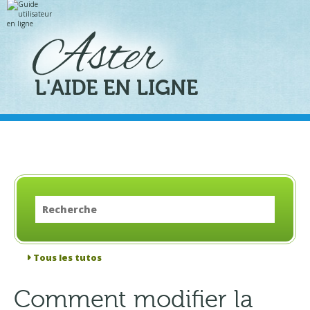
Aller
Outils
au
personnels
contenu.
|
Aller
à
la
navigation
L'AIDE EN LIGNE
Tous les tutos
Comment modifier la