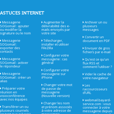
ASTUCES INTERNET
Messagerie
Augmenter la
Archiver un ou
SOGomail : ajouter
délivrabilité des e-
plusieurs
ou modifier la
mails envoyés par
messages
signature ou le nom
votre site
Convertir un
Messagerie
Télecharger,
document en PDF
SOGomail :
installer et utiliser
exporter des
FileZilla
Envoyer de gros
contacts
fichiers par e-mail
Configurer votre
Messagerie
messagerie : cas
Qu'est ce qu'un
SOGomail : activer
général
flux RSS et
le répondeur
comment l'utiliser ?
Configurer votre
Messagerie
messagerie sur
Vider le cache de
SOGomail : créer un
iPhone
votre navigateur
alias
Changer votre mot
Les
Préparer votre
de passe de
raccourcisseurs
réunion en
messagerie
d’URL
visioconférence
(Nouvelle version)
avec nos équipes
webmail.bayard-
Changer les nom
service.com : vous
Transférer un ou
et prénom associés
connecter à votre
plusieurs courriels
à votre adresse de
messagerie depuis