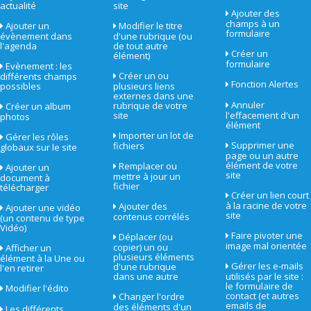
actualité
site
Ajouter des
champs à un
Ajouter un
Modifier le titre
formulaire
évènement dans
d'une rubrique (ou
l'agenda
de tout autre
Créer un
élément)
formulaire
Evènement : les
Créer un ou
différents champs
Fonction Alertes
possibles
plusieurs liens
externes dans une
Annuler
rubrique de votre
Créer un album
site
l'effacement d'un
photos
élément
Importer un lot de
Gérer les rôles
Supprimer une
fichiers
globaux sur le site
page ou un autre
élément de votre
Remplacer ou
Ajouter un
site
mettre à jour un
document à
fichier
télécharger
Créer un lien court
à la racine de votre
Ajouter des
Ajouter une vidéo
site
contenus corrélés
(un contenu de type
Vidéo)
Faire pivoter une
Déplacer (ou
image mal orientée
copier) un ou
Afficher un
plusieurs éléments
élément à la Une ou
Gérer les e-mails
d'une rubrique
l'en retirer
dans une autre
utilisés par le site :
le formulaire de
Modifier l'édito
contact (et autres
Changer l'ordre
emails de
des éléments d'un
Les différents