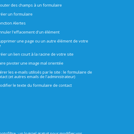
jouter des champs à un formulaire
réer un formulaire
onction Alertes
nnuler l'effacement d'un élément
upprimer une page ou un autre élément de votre
e
réer un lien court à la racine de votre site
aire pivoter une image mal orientée
érer les e-mails utilisés par le site : le formulaire de
tact (et autres emails de l'administrateur)
odifier le texte du formulaire de contact
hotofiltre : un logiciel gratuit pour modifier vos