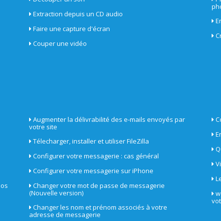
ph
Extraction depuis un CD audio
E
Faire une capture d'écran
C
Couper une vidéo
Augmenter la délivrabilité des e-mails envoyés par
C
votre site
E
Télecharger, installer et utiliser FileZilla
Q
Configurer votre messagerie : cas général
V
Configurer votre messagerie sur iPhone
L
nos
Changer votre mot de passe de messagerie
(Nouvelle version)
w
vo
Changer les nom et prénom associés à votre
adresse de messagerie