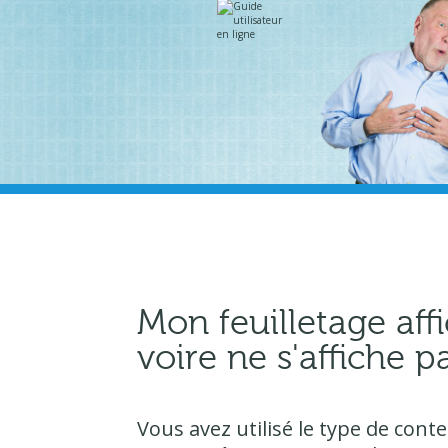
Aller
Outils
au
personnels
contenu.
|
Aller
à
la
navigation
Mon feuilletage affi
voire ne s'affiche p
Vous avez utilisé le type de con