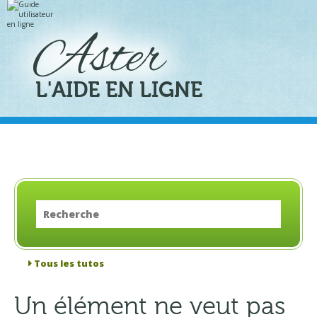
Aller
Outils
au
personnels
contenu.
|
Aller
à
la
navigation
L'AIDE EN LIGNE
Tous les tutos
Un élément ne veut pas