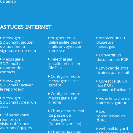
Calaméo
ASTUCES INTERNET
Messagerie
Augmenter la
Archiver un ou
SOGomail : ajouter
délivrabilité des e-
plusieurs
ou modifier la
mails envoyés par
messages
signature ou le nom
votre site
Convertir un
Messagerie
Télecharger,
document en PDF
SOGomail :
installer et utiliser
exporter des
FileZilla
Envoyer de gros
contacts
fichiers par e-mail
Configurer votre
Messagerie
messagerie : cas
Qu'est ce qu'un
SOGomail : activer
général
flux RSS et
le répondeur
comment l'utiliser ?
Configurer votre
Messagerie
messagerie sur
Vider le cache de
SOGomail : créer un
iPhone
votre navigateur
alias
Changer votre mot
Les
Préparer votre
de passe de
raccourcisseurs
réunion en
messagerie
d’URL
visioconférence
(Nouvelle version)
avec nos équipes
webmail.bayard-
Changer les nom