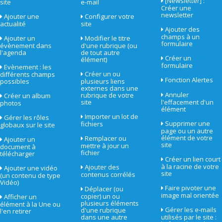
[Newsletter] :
site
e-mail
Créer une
newsletter
Ajouter une
Configurer votre
actualité
site
Ajouter des
champs à un
Ajouter un
Modifier le titre
formulaire
évènement dans
d'une rubrique (ou
l'agenda
de tout autre
Créer un
élément)
formulaire
Evènement : les
Créer un ou
différents champs
Fonction Alertes
possibles
plusieurs liens
externes dans une
Annuler
rubrique de votre
Créer un album
site
l'effacement d'un
photos
élément
Importer un lot de
Gérer les rôles
Supprimer une
fichiers
globaux sur le site
page ou un autre
élément de votre
Remplacer ou
Ajouter un
site
mettre à jour un
document à
fichier
télécharger
Créer un lien court
à la racine de votre
Ajouter des
Ajouter une vidéo
site
contenus corrélés
(un contenu de type
Vidéo)
Faire pivoter une
Déplacer (ou
image mal orientée
copier) un ou
Afficher un
plusieurs éléments
élément à la Une ou
Gérer les e-mails
d'une rubrique
l'en retirer
dans une autre
utilisés par le site :